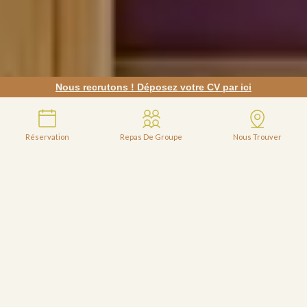
Nous recrutons ! Déposez votre CV par ici
Réservation
Repas De Groupe
Nous Trouver
BRASSERIE EMILE 1933
Brasserie à Marseille
La Brasserie Émile
est une véritable
brasserie
chic,
située en plein cœur du 8e arrondissement
de
Marseille
.